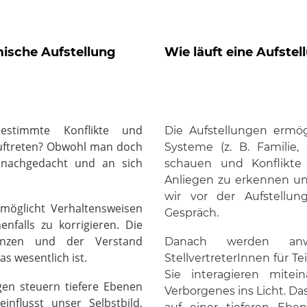
mische Aufstellung
Wie läuft eine Aufstel
stimmte Konflikte und
Die Aufstellungen ermög
auftreten? Obwohl man doch
Systeme (z. B. Familie,
 nachgedacht und an sich
schauen und Konflikte 
Anliegen zu erkennen und
wir vor der Aufstellu
rmöglicht Verhaltensweisen
Gespräch.
nfalls zu korrigieren. Die
renzen und der Verstand
Danach werden anw
s wesentlich ist.
StellvertreterInnen für T
Sie interagieren mitei
gen steuern tiefere Ebenen
Verborgenes ins Licht. Da
nflusst unser Selbstbild,