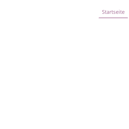
Startseite
temische Aufstellu
mit
nika
Max
C. M. Müller und
v