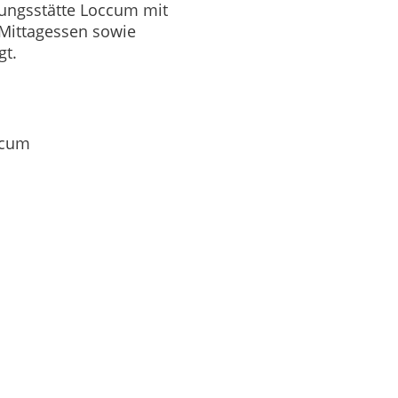
ungsstätte Loccum mit
Mittagessen sowie
gt.
ccum